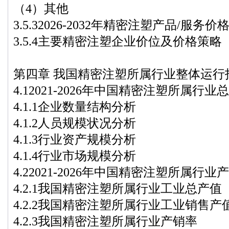
（4）其他
3.5.32026-2032年精密注塑产品/服务
3.5.4主要精密注塑企业价位及价格策略
第四章 我国精密注塑所属行业整体运行
4.12021-2026年中国精密注塑所属行
4.1.1企业数量结构分析
4.1.2人员规模状况分析
4.1.3行业资产规模分析
4.1.4行业市场规模分析
4.22021-2026年中国精密注塑所属行
4.2.1我国精密注塑所属行业工业总产值
4.2.2我国精密注塑所属行业工业销售产
4.2.3我国精密注塑所属行业产销率