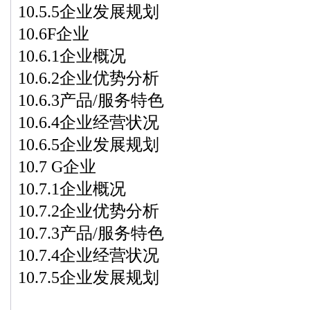
10.5.5企业发展规划
10.6F企业
10.6.1企业概况
10.6.2企业优势分析
10.6.3产品/服务特色
10.6.4企业经营状况
10.6.5企业发展规划
10.7 G企业
10.7.1企业概况
10.7.2企业优势分析
10.7.3产品/服务特色
10.7.4企业经营状况
10.7.5企业发展规划