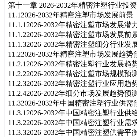
第十一章 2026-2032年精密注塑行业投
11.12026-2032年精密注塑市场发展前景
11.1.12026-2032年精密注塑市场发展潜
11.1.22026-2032年精密注塑市场发展
11.1.32026-2032年精密注塑细分行业
11.22026-2032年精密注塑市场发展趋
11.2.12026-2032年精密注塑行业发展趋
11.2.22026-2032年精密注塑市场规模预
11.2.32026-2032年精密注塑行业应用
11.2.42026-2032年细分市场发展趋势预
11.32026-2032年中国精密注塑行业供
11.3.12026-2032年中国精密注塑行业
11.3.22026-2032年中国精密注塑行业
11.3.32026-2032年中国精密注塑供需