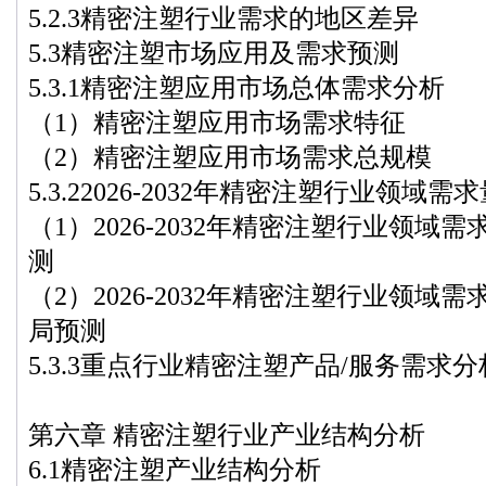
5.2.3精密注塑行业需求的地区差异
5.3精密注塑市场应用及需求预测
5.3.1精密注塑应用市场总体需求分析
（1）精密注塑应用市场需求特征
（2）精密注塑应用市场需求总规模
5.3.22026-2032年精密注塑行业领域需
（1）2026-2032年精密注塑行业领域
测
（2）2026-2032年精密注塑行业领域
局预测
5.3.3重点行业精密注塑产品/服务需求
第六章 精密注塑行业产业结构分析
6.1精密注塑产业结构分析