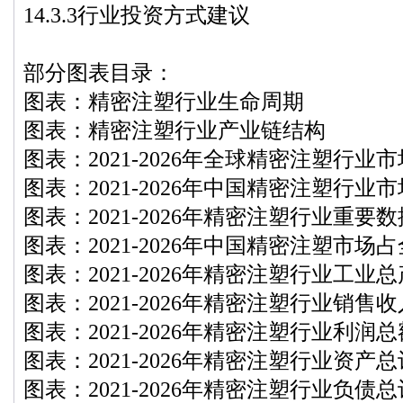
14.3.3行业投资方式建议
部分图表目录：
图表：精密注塑行业生命周期
图表：精密注塑行业产业链结构
图表：2021-2026年全球精密注塑行业
图表：2021-2026年中国精密注塑行业
图表：2021-2026年精密注塑行业重要
图表：2021-2026年中国精密注塑市场
图表：2021-2026年精密注塑行业工业
图表：2021-2026年精密注塑行业销售收
图表：2021-2026年精密注塑行业利润总
图表：2021-2026年精密注塑行业资产总
图表：2021-2026年精密注塑行业负债总