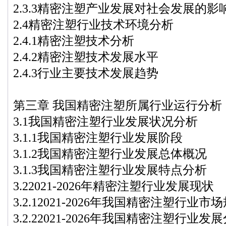
2.3.3精密注塑产业发展对社会发展的影
2.4精密注塑行业技术环境分析
2.4.1精密注塑技术分析
2.4.2精密注塑技术发展水平
2.4.3行业主要技术发展趋势
第三章 我国精密注塑所属行业运行分析
3.1我国精密注塑行业发展状况分析
3.1.1我国精密注塑行业发展阶段
3.1.2我国精密注塑行业发展总体概况
3.1.3我国精密注塑行业发展特点分析
3.22021-2026年精密注塑行业发展现状
3.2.12021-2026年我国精密注塑行业市
3.2.22021-2026年我国精密注塑行业发