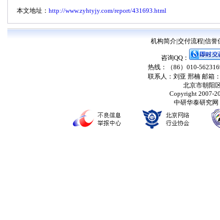
本文地址：
http://www.zyhtyjy.com/report/431693.html
机构简介
|
交付流程
|
信誉
咨询QQ：
热线：（86）010-56231698
联系人：刘亚 邢楠 邮箱
北京市朝阳区
Copyright 2007-203
中研华泰研究网