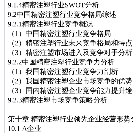
9.1.4精密注塑行业SWOT分析
9.2中国精密注塑行业竞争格局综述
9.2.1精密注塑行业竞争概况
（1）中国精密注塑行业竞争格局
（2）精密注塑行业未来竞争格局和特点
（3）精密注塑市场进入及竞争对手分析
9.2.2中国精密注塑行业竞争力分析
（1）我国精密注塑行业竞争力剖析
（2）我国精密注塑企业市场竞争的优势
（3）国内精密注塑企业竞争能力提升途
9.2.3精密注塑市场竞争策略分析
第十章 精密注塑行业领先企业经营形势
10.1 A企业