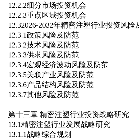
12.2.2细分市场投资机会
12.2.3重点区域投资机会
12.32026-2032年精密注塑行业投资风
12.3.1政策风险及防范
12.3.2技术风险及防范
12.3.3供求风险及防范
12.3.4宏观经济波动风险及防范
12.3.5关联产业风险及防范
12.3.6产品结构风险及防范
12.3.7其他风险及防范
第十三章 精密注塑行业投资战略研究
13.1精密注塑行业发展战略研究
13.1.1战略综合规划