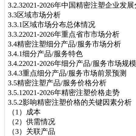
3.2.32021-2026年中国精密注塑企业发
3.3区域市场分析
3.3.1区域市场分布总体情况
3.3.22021-2026年重点省市市场分析
3.4精密注塑细分产品/服务市场分析
3.4.1细分产品/服务特色
3.4.22021-2026年细分产品/服务市场
3.4.3重点细分产品/服务市场前景预测
3.5精密注塑产品/服务价格分析
3.5.12021-2026年精密注塑价格走势
3.5.2影响精密注塑价格的关键因素分析
（1）成本
（2）供需情况
（3）关联产品