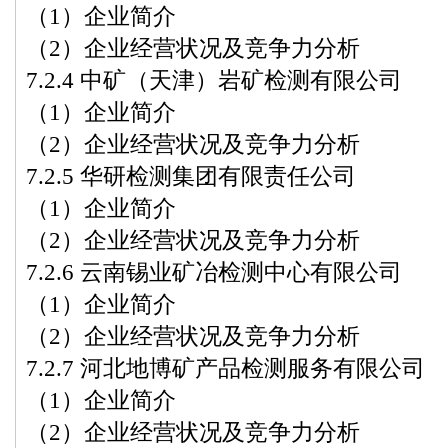
（1）企业简介
（2）企业经营状况及竞争力分析
7.2.4 中矿（天津）岩矿检测有限公司
（1）企业简介
（2）企业经营状况及竞争力分析
7.2.5 华研检测集团有限责任公司
（1）企业简介
（2）企业经营状况及竞争力分析
7.2.6 云南锡业矿冶检测中心有限公司
（1）企业简介
（2）企业经营状况及竞争力分析
7.2.7 河北地博矿产品检测服务有限公司
（1）企业简介
（2）企业经营状况及竞争力分析