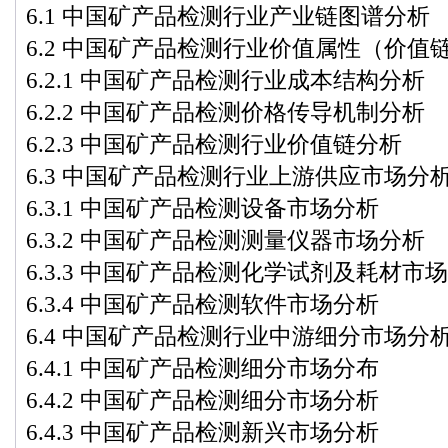
6.1 中国矿产品检测行业产业链图谱分析
6.2 中国矿产品检测行业价值属性（价值
6.2.1 中国矿产品检测行业成本结构分析
6.2.2 中国矿产品检测价格传导机制分析
6.2.3 中国矿产品检测行业价值链分析
6.3 中国矿产品检测行业上游供应市场分
6.3.1 中国矿产品检测设备市场分析
6.3.2 中国矿产品检测测量仪器市场分析
6.3.3 中国矿产品检测化学试剂及耗材市
6.3.4 中国矿产品检测软件市场分析
6.4 中国矿产品检测行业中游细分市场分
6.4.1 中国矿产品检测细分市场分布
6.4.2 中国矿产品检测细分市场分析
6.4.3 中国矿产品检测新兴市场分析