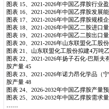
图表 15、2021-2026年中国乙撑胺行业盈
图表 16、2021-2026年中国乙撑胺发展能
图表 17、2021-2026年中国乙撑胺规模企
图表 18、2021-2026年中国乙二胺进口量 
图表 19、2021-2026年中国乙二胺出口量 
图表 20、2021-2026年山东联盟化工股
图表 21、山东联盟化工股份拟建4万吨乙
图表 22、2021-2026年扬子石化-巴
胺产量 45
图表 23、2021-2026年诺力昂化学
胺产量 48
图表 24、2026-2032年中国乙撑胺产量预
图表 25、2026-2032年中国乙撑胺需求量
……