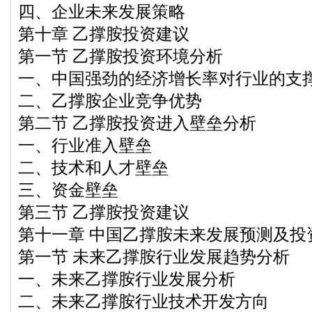
四、企业未来发展策略
第十章 乙撑胺投资建议
第一节 乙撑胺投资环境分析
一、中国强劲的经济增长率对行业的支
二、乙撑胺企业竞争优势
第二节 乙撑胺投资进入壁垒分析
一、行业准入壁垒
二、技术和人才壁垒
三、资金壁垒
第三节 乙撑胺投资建议
第十一章 中国乙撑胺未来发展预测及投
第一节 未来乙撑胺行业发展趋势分析
一、未来乙撑胺行业发展分析
二、未来乙撑胺行业技术开发方向