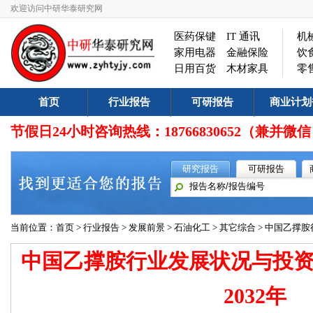
欢迎访问中研华泰研究网
医药保键
IT 通讯
机
家用电器
金融保险
饮
日用百货
木材家具
零
首页
行业报告
可研报告
商业计划
节假日24小时咨询热线：18766830652（兼
研究报告
可研报告
当前位置：
首页
>
行业报告
>
发展前景
>
石油化工
>
其它综合
> 中国乙撑胺
中国乙撑胺行业发展状况与投资前
2032年