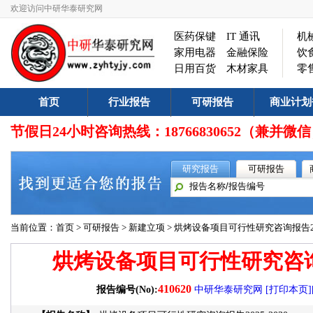
欢迎访问中研华泰研究网
医药保键
IT 通讯
机
家用电器
金融保险
饮
日用百货
木材家具
零
首页
行业报告
可研报告
商业计划
节假日24小时咨询热线：18766830652（兼
研究报告
可研报告
当前位置：
首页
>
可研报告
>
新建立项
> 烘烤设备项目可行性研究咨询报告202
烘烤设备项目可行性研究咨询报告
410620
报告编号(No):
中研华泰研究网
[打印本页]