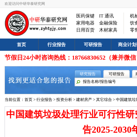
欢迎访问中研华泰研究网
医药保键
IT 通讯
机
家用电器
金融保险
饮
日用百货
木材家具
零
首页
行业报告
可研报告
商业计划
节假日24小时咨询热线：18766830652（兼
研究报告
可研报告
当前位置：
首页
>
行业报告
>
投资分析
>
建材房产
>
其它综合
> 中国建筑垃
中国建筑垃圾处理行业可行性研
告2025-2030