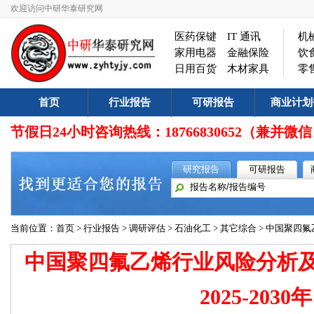
欢迎访问中研华泰研究网
医药保键
IT 通讯
机
家用电器
金融保险
饮
日用百货
木材家具
零
首页
行业报告
可研报告
商业计划
节假日24小时咨询热线：18766830652（兼
研究报告
可研报告
当前位置：
首页
>
行业报告
>
调研评估
>
石油化工
>
其它综合
> 中国聚四氟
中国聚四氟乙烯行业风险分析
2025-2030年